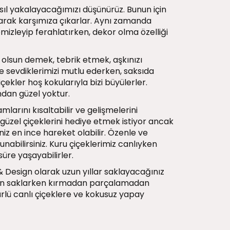
asıl yakalayacağımızı düşünürüz. Bunun için
olarak karşımıza çıkarlar. Aynı zamanda
temizleyip ferahlatırken, dekor olma özelliği
 olsun demek, tebrik etmek, aşkınızı
e sevdiklerimizi mutlu ederken, saksıda
içekler hoş kokularıyla bizi büyülerler.
ndan güzel yoktur.
arını kısaltabilir ve gelişmelerini
 güzel çiçeklerini hediye etmek istiyor ancak
 en ince hareket olabilir. Özenle ve
unabilirsiniz. Kuru çiçeklerimiz canlıyken
süre yaşayabilirler.
& Design olarak uzun yıllar saklayacağınız
reken saklarken kırmadan parçalamadan
rlü canlı çiçeklere ve kokusuz yapay