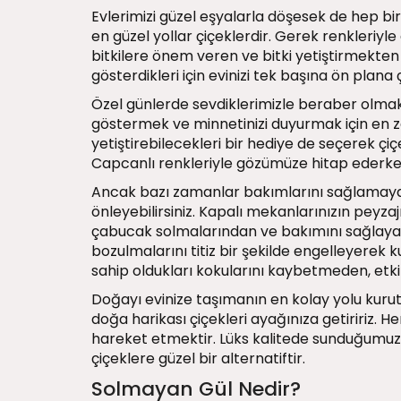
Evlerimizi güzel eşyalarla döşesek de hep bir
en güzel yollar çiçeklerdir. Gerek renkleriyl
bitkilere önem veren ve bitki yetiştirmekten h
gösterdikleri için evinizi tek başına ön plana ç
Özel günlerde sevdiklerimizle beraber olmak
göstermek ve minnetinizi duyurmak için en za
yetiştirebilecekleri bir hediye de seçerek çiçe
Capcanlı renkleriyle gözümüze hitap ederken
Ancak bazı zamanlar bakımlarını sağlamaya v
önleyebilirsiniz. Kapalı mekanlarınızın peyza
çabucak solmalarından ve bakımını sağlayam
bozulmalarını titiz bir şekilde engelleyerek ku
sahip oldukları kokularını kaybetmeden, etkile
Doğayı evinize taşımanın en kolay yolu kurut
doğa harikası çiçekleri ayağınıza getiririz
hareket etmektir. Lüks kalitede sunduğumuz b
çiçeklere güzel bir alternatiftir.
Solmayan Gül Nedir?