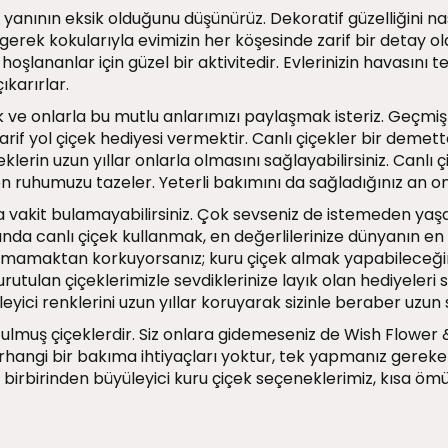
 yanının eksik olduğunu düşünürüz. Dekoratif güzelliğini n
e gerek kokularıyla evimizin her köşesinde zarif bir detay 
oşlananlar için güzel bir aktivitedir. Evlerinizin havasını 
ıkarırlar.
 ve onlarla bu mutlu anlarımızı paylaşmak isteriz. Geçmiş
rif yol çiçek hediyesi vermektir. Canlı çiçekler bir demett
klerin uzun yıllar onlarla olmasını sağlayabilirsiniz. Canlı ç
 ruhumuzu tazeler. Yeterli bakımını da sağladığınız an o
akit bulamayabilirsiniz. Çok sevseniz de istemeden yaşaml
jında canlı çiçek kullanmak, en değerlilerinize dünyanın en
amaktan korkuyorsanız; kuru çiçek almak yapabileceğiniz
rutulan çiçeklerimizle sevdiklerinize layık olan hediyeleri s
yici renklerini uzun yıllar koruyarak sizinle beraber uzun 
ulmuş çiçeklerdir. Siz onlara gidemeseniz de Wish Flower 
. Herhangi bir bakıma ihtiyaçları yoktur, tek yapmanız ge
irbirinden büyüleyici kuru çiçek seçeneklerimiz, kısa ömü