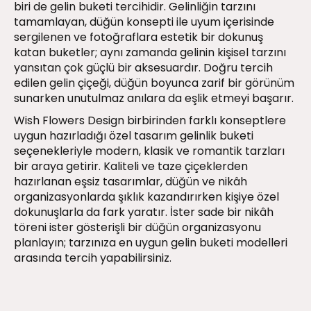
biri de gelin buketi tercihidir. Gelinliğin tarzını
tamamlayan, düğün konsepti ile uyum içerisinde
sergilenen ve fotoğraflara estetik bir dokunuş
katan buketler; aynı zamanda gelinin kişisel tarzını
yansıtan çok güçlü bir aksesuardır. Doğru tercih
edilen gelin çiçeği, düğün boyunca zarif bir görünüm
sunarken unutulmaz anılara da eşlik etmeyi başarır.
Wish Flowers Design birbirinden farklı konseptlere
uygun hazırladığı özel tasarım gelinlik buketi
seçenekleriyle modern, klasik ve romantik tarzları
bir araya getirir. Kaliteli ve taze çiçeklerden
hazırlanan eşsiz tasarımlar, düğün ve nikâh
organizasyonlarda şıklık kazandırırken kişiye özel
dokunuşlarla da fark yaratır. İster sade bir nikâh
töreni ister gösterişli bir düğün organizasyonu
planlayın; tarzınıza en uygun gelin buketi modelleri
arasında tercih yapabilirsiniz.
Canlı Gelin Buketleri
Özel günlerde tazeliği ve doğallığı koruyan canlı