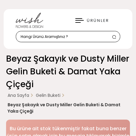
KAPAT
ÜRÜNLER
Beyaz Şakayık ve Dusty Miller
Gelin Buketi & Damat Yaka
Çiçeği
Ana Sayfa
Gelin Buketi
Beyaz Şakayık ve Dusty Miller Gelin Buketi & Damat
Yaka Çiçeği
Bu ürüne ait stok tükenmiştir fakat buna benzer
ürün satın almak için bu mesaja tıklayarak bizimle