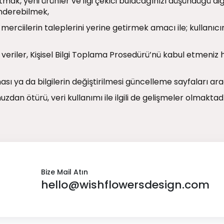
tanıtmak, yeni ürünler ve ilgi çekici bulacağınızı düşündüğü 
önderebilmek,
merciilerin taleplerini yerine getirmek amacı ile; kullanıcın
z veriler, Kişisel Bilgi Toplama Prosedürü’nü kabul etmeniz h
ı ya da bilgilerin değiştirilmesi güncelleme sayfaları aracı
dan ötürü, veri kullanımı ile ilgili de gelişmeler olmaktadır
Bize Mail Atın
hello@wishflowersdesign.com