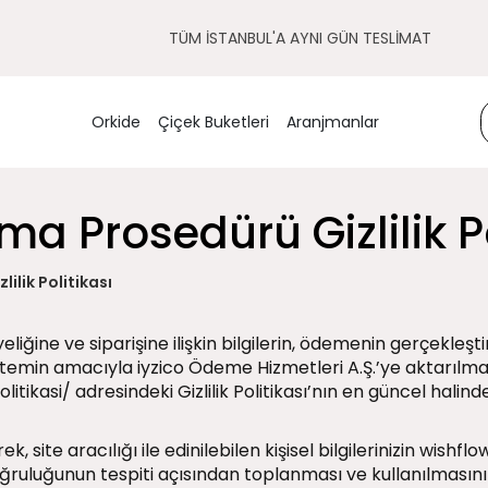
TÜM İSTANBUL'A AYNI GÜN TESLİMAT
Orkide
Çiçek Buketleri
Aranjmanlar
ama Prosedürü Gizlilik P
ilik Politikası
iğine ve siparişine ilişkin bilgilerin, ödemenin gerçekleşt
i temin amacıyla iyzico Ödeme Hizmetleri A.Ş.’ye aktarılma
olitikasi/
adresindeki Gizlilik Politikası’nın en güncel halin
k, site aracılığı ile edinilebilen kişisel bilgilerinizin wis
oğruluğunun tespiti açısından toplanması ve kullanılmasını