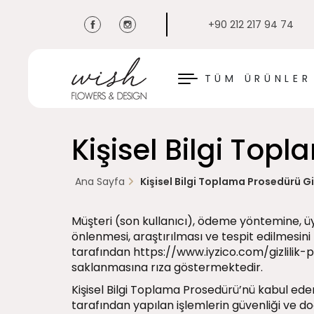
+90 212 217 94 74
KAPAT
TÜM ÜRÜNLER
Kişisel Bilgi Topl
Ana Sayfa
Kişisel Bilgi Toplama Prosedürü Gizl
Müşteri (son kullanıcı), ödeme yöntemine, üyel
önlenmesi, araştırılması ve tespit edilmesin
tarafından
https://www.iyzico.com/gizlilik-p
saklanmasına rıza göstermektedir.
Kişisel Bilgi Toplama Prosedürü’nü kabul edere
tarafından yapılan işlemlerin güvenliği ve d