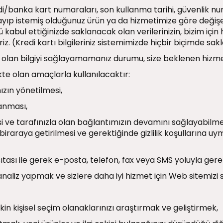
i/banka kart numaraları, son kullanma tarihi, güvenlik numara
lmayıp istemiş olduğunuz ürün ya da hizmetimize göre değişebi
 kabul ettiğinizde saklanacak olan verilerinizin, bizim için 
z. (Kredi kartı bilgileriniz sistemimizde hiçbir biçimde sa
kli olan bilgiyi sağlayamamanız durumu, size beklenen hiz
kte olan amaçlarla kullanılacaktır:
ızın yönetilmesi,
lanması,
ilmesi ve tarafınızla olan bağlantımızın devamını sağlayabilmek
erin biraraya getirilmesi ve gerektiğinde gizlilik koşullarına u
ıtası ile gerek e-posta, telefon, fax veya SMS yoluyla gere
 analiz yapmak ve sizlere daha iyi hizmet için Web sitemizi 
şkin kişisel seçim olanaklarınızı araştırmak ve geliştirmek,