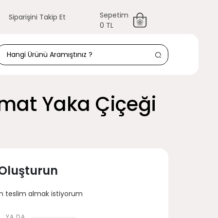
Sepetim
Siparişini Takip Et
0 TL
amat Yaka Çiçeği
 Oluşturun
 teslim almak istiyorum
YA DA