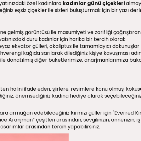
atınızdaki özel kadınlara
kadınlar
günü çiçekleri
almay
niz eşsiz çiçekler ile sizleri buluşturmak için bir yazı derl
line gelmiş görüntüsü ile masumiyeti ve zarifliği çağrıştıra
ayatınızdaki duru kadınlar için harika bir tercih olarak
beyaz ekvator gülleri, okaliptus ile tamamlayıcı dokunuşlar
ahverengi kağıda sarılarak dilediğiniz kişiye kavuşması adı
 ile donatılmış diğer buketlerimize, anarjmanlarımıza bak
ten halini ifade eden, şiirlere, resimlere konu olmuş, kokus
vdiğiniz, önemsediğiniz kadına hediye olarak seçebileceğiniz
ara armağan edebileceğiniz kırmızı güller için "Everred Kı
nce Aranjman” çeşitleri arasından, sevgilinizin, annenizin, iş
sarımlar arasından tercih yapabilirsiniz.