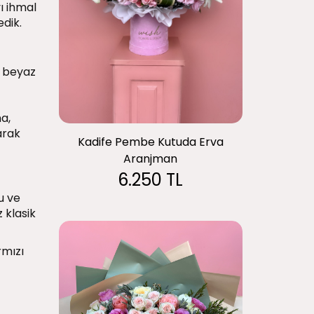
ı ihmal
edik.
n beyaz
na,
arak
Kadife Pembe Kutuda Erva
Aranjman
6.250 TL
u ve
 klasik
rmızı