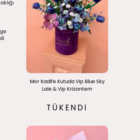
caklığı
nge
li
Mor Kadife Kutuda Vip Blue Sky
Lale & Vip Krizantem
TÜKENDİ