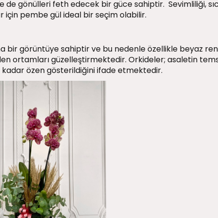
le de gönülleri feth edecek bir güce sahiptir. Sevimliliği, sı
ar için pembe gül ideal bir seçim olabilir.
kma bir görüntüye sahiptir ve bu nedenle özellikle beyaz re
ilen ortamları güzelleştirmektedir. Orkideler; asaletin temsi
 kadar özen gösterildiğini ifade etmektedir.