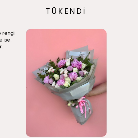
TÜKENDİ
e rengi
e ise
r.