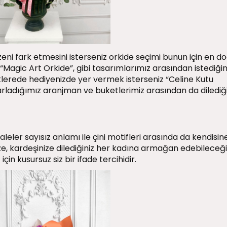
eni fark etmesini isterseniz orkide seçimi bunun için en d
, “Magic Art Orkide”, gibi tasarımlarımız arasından istediğin
eklerede hediyenizde yer vermek isterseniz “Celine Kutu
rladığımız aranjman ve buketlerimiz arasından da dilediği
aleler sayısız anlamı ile çini motifleri arasında da kendisin
nize, kardeşinize dilediğiniz her kadına armağan edebileceğ
çin kusursuz siz bir ifade tercihidir.