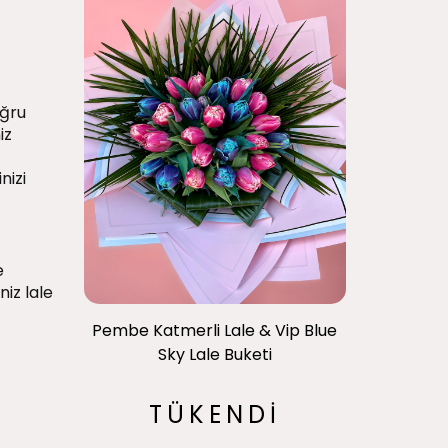
oğru
iz
nizi
e
iniz
lale
Pembe Katmerli Lale & Vip Blue
Sky Lale Buketi
TÜKENDİ