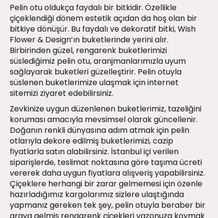
Pelin otu oldukça faydalı bir bitkidir. Özellikle
çiçeklendiği dönem estetik açıdan da hoş olan bir
bitkiye dönüşür. Bu faydalı ve dekoratif bitki, Wish
Flower & Design’ın buketlerinde yerini alır.
Birbirinden güzel, rengarenk buketlerimizi
süslediğimiz pelin otu, aranjmanlarımızla uyum
sağlayarak buketleri güzelleştirir. Pelin otuyla
süslenen buketlerimize ulaşmak için internet
sitemizi ziyaret edebilirsiniz.
Zevkinize uygun düzenlenen buketlerimiz, tazeliğini
koruması amacıyla mevsimsel olarak güncellenir.
Doğanın renkli dünyasına adım atmak için pelin
otlarıyla dekore edilmiş buketlerimizi, cazip
fiyatlarla satın alabilirsiniz. İstanbul içi verilen
siparişlerde, teslimat noktasına göre taşıma ücreti
vererek daha uygun fiyatlara alışveriş yapabilirsiniz.
Çiçeklere herhangi bir zarar gelmemesi için özenle
hazırladığımız kargolarımız sizlere ulaştığında
yapmanız gereken tek şey, pelin otuyla beraber bir
araya gelmiş rengarenk çiçekleri vazonuza koymak