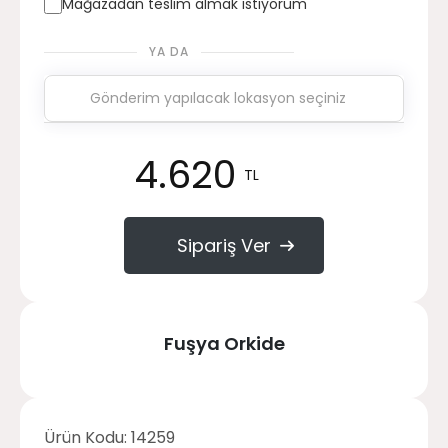
Mağazadan teslim almak istiyorum
YA DA
4.620
TL
Sipariş Ver
Fuşya Orkide
Ürün Kodu:
14259