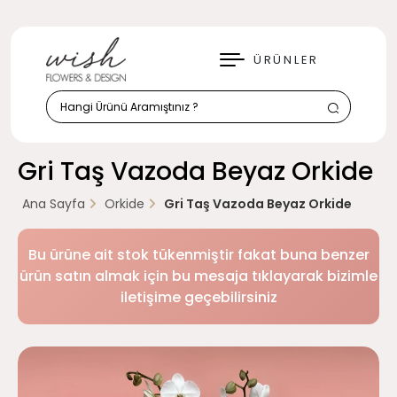
KAPAT
ÜRÜNLER
Gri Taş Vazoda Beyaz Orkide
Ana Sayfa
Orkide
Gri Taş Vazoda Beyaz Orkide
Bu ürüne ait stok tükenmiştir fakat buna benzer
ürün satın almak için bu mesaja tıklayarak bizimle
iletişime geçebilirsiniz