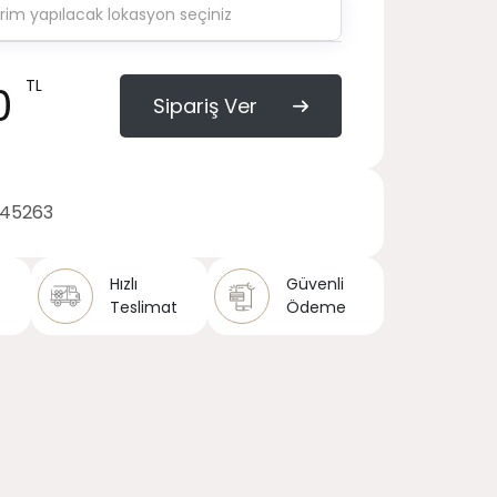
TL
0
Sipariş Ver
145263
Hızlı
Güvenli
Teslimat
Ödeme