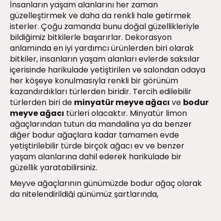
İnsanların yaşam alanlarını her zaman
güzelleştirmek ve daha da renkli hale getirmek
isterler. Çoğu zamanda bunu doğal güzellikleriyle
bildiğimiz bitkilerle başarırlar. Dekorasyon
anlamında en iyi yardımcı ürünlerden biri olarak
bitkiler, insanların yaşam alanları evlerde saksılar
içerisinde harikulade yetiştirilen ve salondan odaya
her köşeye konulmasıyla renkli bir görünüm
kazandırdıkları türlerden biridir. Tercih edilebilir
türlerden biri de
minyatür meyve ağacı
ve
bodur
meyve ağacı
türleri olacaktır. Minyatür limon
ağaçlarından tutun da mandalina ya da benzer
diğer bodur ağaçlara kadar tamamen evde
yetiştirilebilir türde birçok ağacı ev ve benzer
yaşam alanlarına dahil ederek harikulade bir
güzellik yaratabilirsiniz.
Meyve ağaçlarının günümüzde bodur ağaç olarak
da nitelendirildiği günümüz şartlarında,
sevdiklerinize özel bir hediye almak istediğinizde
tercih edebileceğiniz ya da kendinize bir ödül olarak