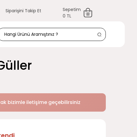
Sepetim
Siparişini Takip Et
0 TL
Güller
k bizimle iletişime geçebilirsiniz
kendi