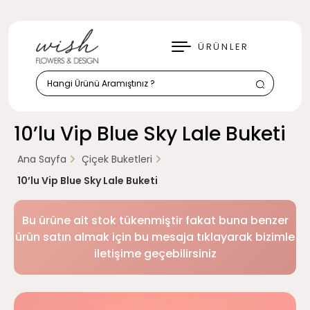
KAPAT
ÜRÜNLER
10’lu Vip Blue Sky Lale Buketi
Ana Sayfa
Çiçek Buketleri
10’lu Vip Blue Sky Lale Buketi
Bu ürüne ait stok tükenmiştir fakat buna benzer
ürün satın almak için bu mesaja tıklayarak bizimle
iletişime geçebilirsiniz