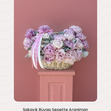
Şakayık Rüyası Sepette Aranjman