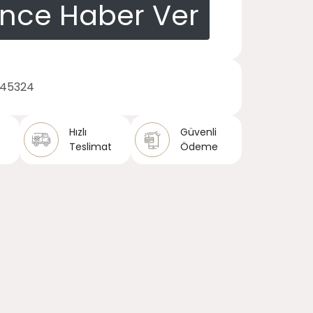
ince Haber Ver
145324
Hızlı
Güvenli
Teslimat
Ödeme