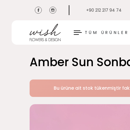
+90 212 217 94 74
KAPAT
TÜM ÜRÜNLER
Amber Sun Sonb
Bu ürüne ait stok tükenmiştir fak