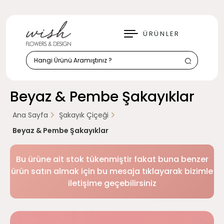
KAPAT
ÜRÜNLER
Beyaz & Pembe Şakayıklar
Ana Sayfa
Şakayık Çiçeği
Beyaz & Pembe Şakayıklar
Bu ürüne ait stok tükenmiştir fakat buna benzer
ürün satın almak için bu mesaja tıklayarak bizimle
iletişime geçebilirsiniz