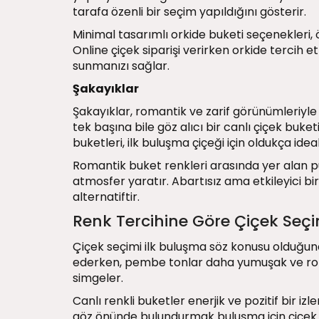
tarafa özenli bir seçim yapıldığını gösterir.
Minimal tasarımlı orkide buketi seçenekleri, ö
Online çiçek siparişi verirken orkide tercih
sunmanızı sağlar.
Şakayıklar
Şakayıklar, romantik ve zarif görünümleriyle 
tek başına bile göz alıcı bir canlı çiçek buket
buketleri, ilk buluşma çiçeği için oldukça ideal 
Romantik buket renkleri arasında yer alan pu
atmosfer yaratır. Abartısız ama etkileyici bir
alternatiftir.
Renk Tercihine Göre Çiçek Seçi
Çiçek seçimi ilk buluşma söz konusu olduğund
ederken, pembe tonlar daha yumuşak ve romant
simgeler.
Canlı renkli buketler enerjik ve pozitif bir izl
göz önünde bulundurmak buluşma için çiçek se