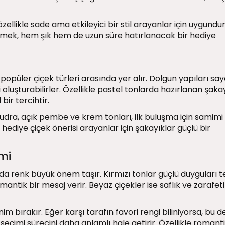
zellikle sade ama etkileyici bir stil arayanlar için uygundur
 etmek, hem şık hem de uzun süre hatırlanacak bir hediye
popüler çiçek türleri arasında yer alır. Dolgun yapıları sa
i oluşturabilirler. Özellikle pastel tonlarda hazırlanan şaka
bir tercihtir.
dra, açık pembe ve krem tonları, ilk buluşma için samimi 
 hediye çiçek önerisi arayanlar için şakayıklar güçlü bir
mi
a renk büyük önem taşır. Kırmızı tonlar güçlü duyguları t
ik bir mesaj verir. Beyaz çiçekler ise saflık ve zarafeti
enim bırakır. Eğer karşı tarafın favori rengi biliniyorsa, bu d
çimi sürecini daha anlamlı hale getirir. Özellikle romant