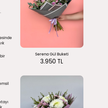
.
yesinde
yık
Serena Gül Buketi
bir
3.950 TL
emsil
etayı
ik