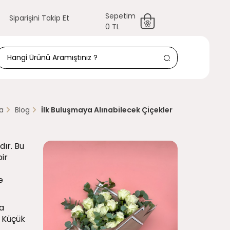
Sepetim
Siparişini Takip Et
0 TL
a
Blog
İlk Buluşmaya Alınabilecek Çiçekler
dır. Bu
ir
e
ma
. Küçük