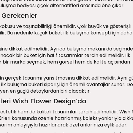
buluşma hediyesi çiçek alternatifleri arasında öne çıkar.
 Gerekenler
okusu ve taşınabilirliği önemlidir. Çok büyük ve gösterişli
bilir. Bu nedenle küçük buket ilk buluşma konsepti için daha
iğine dikkat edilmelidir. Ayrıca buluşma mekânı da seçimde
ınacak bir buket için hafif tasarımlar tercih edilmelidir. İlk
lir bir marka seçmek, hem görsel hem de kalite açısından
inin gerçek tasarımı yansıtmasına dikkat edilmelidir. Aynı g
lk buluşma buketi siparişi için önemli avantajlar sunar. D
leyen en güçlü detaylardan biri olacaktır.
kleri Wish Flower Design’da
estetik hem de kaliteli tasarımlar tercih edilmelidir. Wish
ürleri konusunda özenle hazırlanmış koleksiyonlarıyla dikk
sarım anlayışıyla hazırlanarak özel anlarınıza eşlik eder.