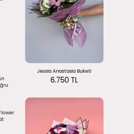
Jessia Anastasia Buketi
ün
6.750 TL
oğru
 Flower
at