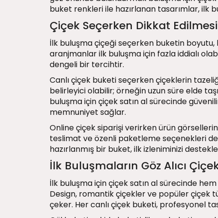
buket renkleri ile hazırlanan tasarımlar, ilk 
Çiçek Seçerken Dikkat Edilmesi
İlk buluşma çiçeği seçerken buketin boyutu, k
aranjmanlar ilk buluşma için fazla iddialı ola
dengeli bir tercihtir.
Canlı çiçek buketi seçerken çiçeklerin tazel
belirleyici olabilir; örneğin uzun süre elde taş
buluşma için çiçek satın al sürecinde güveni
memnuniyet sağlar.
Online çiçek siparişi verirken ürün görseller
teslimat ve özenli paketleme seçenekleri de i
hazırlanmış bir buket, ilk izleniminizi destek
İlk Buluşmaların Göz Alıcı Çiçe
İlk buluşma için çiçek satın al sürecinde hem 
Design, romantik çiçekler ve popüler çiçek t
çeker. Her canlı çiçek buketi, profesyonel ta