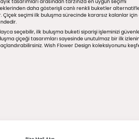
akayık tasarımları arasından tarzınıza en uygun seçimi
eklerinden daha gösterişli canlı renkli buketler alternatifl
 Çiçek seçimi ilk buluşma sürecinde kararsız kalanlar için 
indedir.
olayca seçebilir, ilk buluşma buketi siparişi işleminizi güvenl
luşma çiçeği tasarımları sayesinde unutulmaz bir ilk izlen
a taçlandırabilirsiniz. Wish Flower Design koleksiyonunu keş