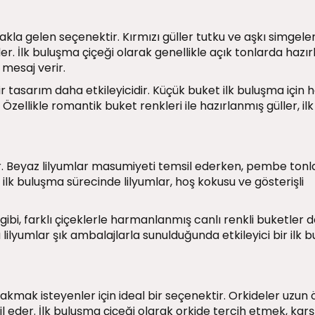
 akla gelen seçenektir. Kırmızı güller tutku ve aşkı simgele
r. İlk buluşma çiçeği olarak genellikle açık tonlarda hazı
 mesaj verir.
r tasarım daha etkileyicidir. Küçük buket ilk buluşma için
Özellikle romantik buket renkleri ile hazırlanmış güller, ilk
ür. Beyaz lilyumlar masumiyeti temsil ederken, pembe tonl
ilk buluşma sürecinde lilyumlar, hoş kokusu ve gösterişli
gibi, farklı çiçeklerle harmanlanmış canlı renkli buketler 
 lilyumlar şık ambalajlarla sunulduğunda etkileyici bir ilk 
bırakmak isteyenler için ideal bir seçenektir. Orkideler uzun
sil eder. İlk buluşma çiçeği olarak orkide tercih etmek, karş