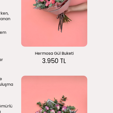
rken,
rlanan
 hem
Hermosa Gül Buketi
ar
3.950 TL
de
buluşma
 ömürlü
ı