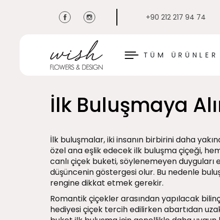
+90 212 217 94 74
KAPAT
TÜM ÜRÜNLER
İlk Buluşmaya Alı
İlk buluşmalar, iki insanın birbirini daha yakı
özel ana eşlik edecek ilk buluşma çiçeği, hem
canlı çiçek buketi, söylenemeyen duyguları 
düşüncenin göstergesi olur. Bu nedenle bul
rengine dikkat etmek gerekir.
Romantik çiçekler arasından yapılacak bilinçli
hediyesi çiçek tercih edilirken abartıdan uz