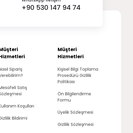
WhatsApp İletişim
+90 530 147 94 74
Müşteri
Müşteri
Hizmetleri
Hizmetleri
Nasıl Sipariş
Kişisel Bilgi Toplama
Verebilirim?
Prosedürü Gizlilik
Politikası
Mesafeli Satış
Sözleşmesi
Ön Bilgilendirme
Formu
Kullanım Koşulları
Üyelik Sözleşmesi
Gizlilik Bildirimi
Gizlilik Sözleşmesi