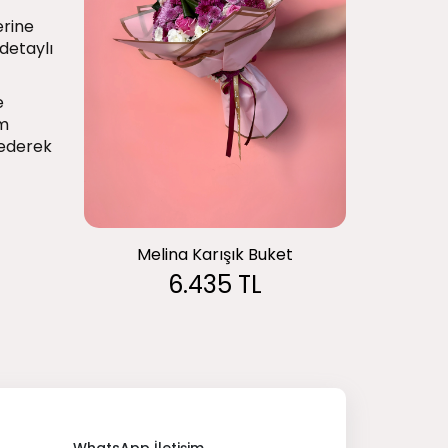
erine
detaylı
e
im
federek
Melina Karışık Buket
6.435 TL