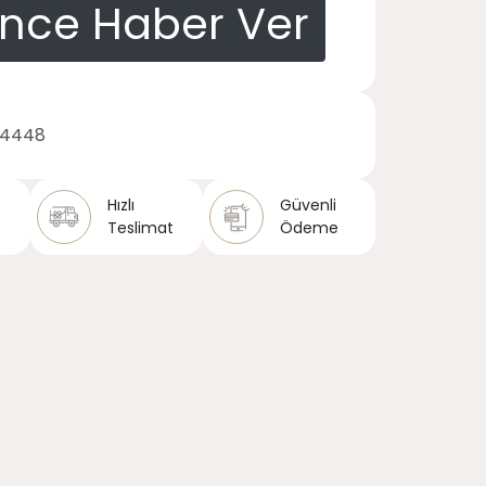
ince Haber Ver
14448
Hızlı
Güvenli
Teslimat
Ödeme