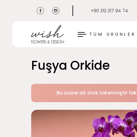
+90 212 217 94 74
KAPAT
TÜM ÜRÜNLER
Fuşya Orkide
Bu ürüne ait stok tükenmiştir fak