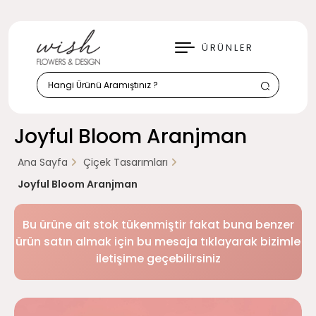
KAPAT
ÜRÜNLER
Joyful Bloom Aranjman
Ana Sayfa
Çiçek Tasarımları
Joyful Bloom Aranjman
Bu ürüne ait stok tükenmiştir fakat buna benzer
ürün satın almak için bu mesaja tıklayarak bizimle
iletişime geçebilirsiniz