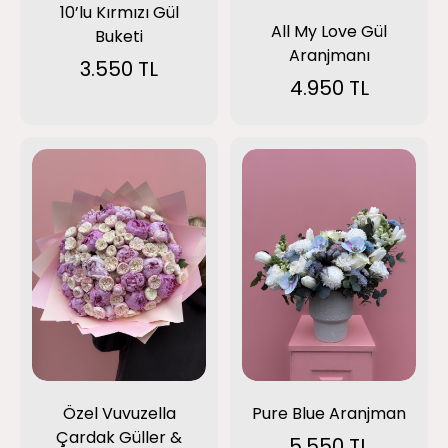
10’lu Kırmızı Gül
All My Love Gül
Buketi
Aranjmanı
3.550 TL
4.950 TL
Özel Vuvuzella
Pure Blue Aranjman
Çardak Güller &
5.550 TL