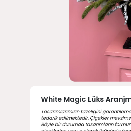
White Magic Lüks Aranj
Tasarımlarımızın tazeliğini garantileme
tedarik edilmektedir. Çiçekler mevsimsel
Böyle bir durumda tasarımların formu
çiçeklerine uygun olarak ürününüz özen