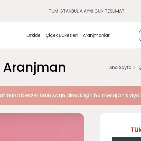
TÜM İSTANBUL'A AYNI GÜN TESLİMAT
Orkide
Çiçek Buketleri
Aranjmanlar
s Aranjman
Ana Sayfa
Ç
at buna benzer ürün satın almak için bu mesaja tıklayara
Tü