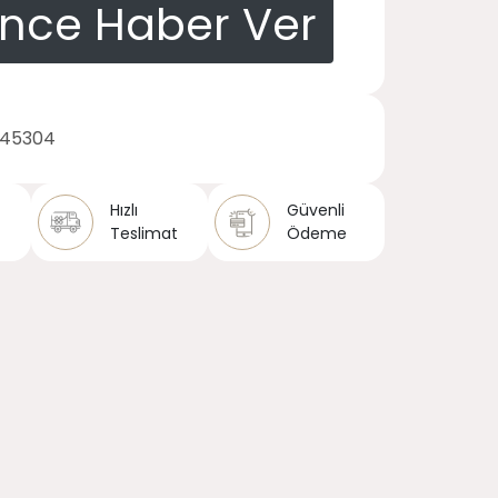
ince Haber Ver
145304
Hızlı
Güvenli
Teslimat
Ödeme