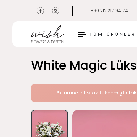
+90 212 217 94 74
KAPAT
TÜM ÜRÜNLER
White Magic Lük
Bu ürüne ait stok tükenmiştir fak