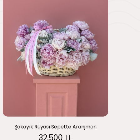
Şakayık Rüyası Sepette Aranjman
32.500 TL