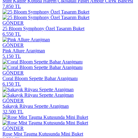
Mint Kadife Kutuda Harem Çikolatalı Pastel Amour Çiçek Bahçesi
7.850 TL
GÖNDER
25 Bloom Symphony Özel Tasarım Buket
6.550 TL
GÖNDER
Pink Allure Aranjman
5.150 TL
GÖNDER
Coral Bloom Sepette Bahar Aranjmanı
6.150 TL
GÖNDER
Şakayık Rüyası Sepette Aranjman
32.500 TL
GÖNDER
Rose Mist Taşıma Kutusunda Mini Buket