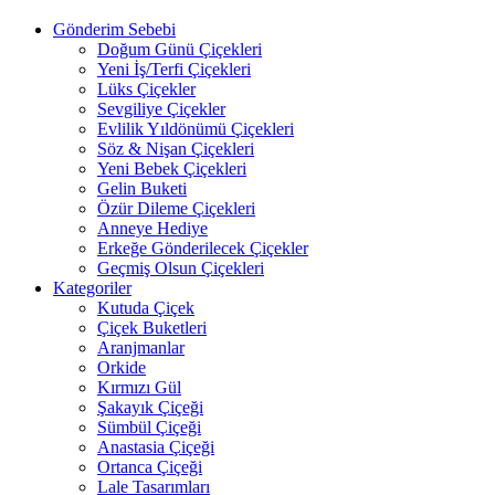
Gönderim Sebebi
Doğum Günü Çiçekleri
Yeni İş/Terfi Çiçekleri
Lüks Çiçekler
Sevgiliye Çiçekler
Evlilik Yıldönümü Çiçekleri
Söz & Nişan Çiçekleri
Yeni Bebek Çiçekleri
Gelin Buketi
Özür Dileme Çiçekleri
Anneye Hediye
Erkeğe Gönderilecek Çiçekler
Geçmiş Olsun Çiçekleri
Kategoriler
Kutuda Çiçek
Çiçek Buketleri
Aranjmanlar
Orkide
Kırmızı Gül
Şakayık Çiçeği
Sümbül Çiçeği
Anastasia Çiçeği
Ortanca Çiçeği
Lale Tasarımları