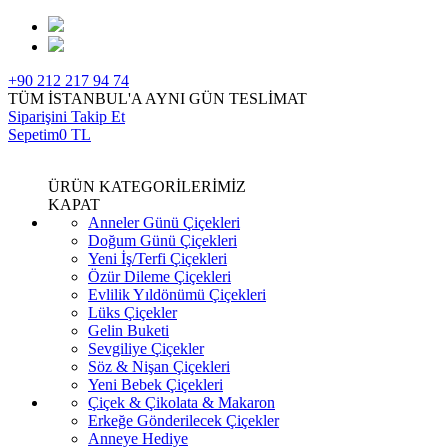
+90 212 217 94 74
TÜM İSTANBUL'A AYNI GÜN TESLİMAT
Siparişini Takip Et
Sepetim
0 TL
ÜRÜN KATEGORİLERİMİZ
KAPAT
Anneler Günü Çiçekleri
Doğum Günü Çiçekleri
Yeni İş/Terfi Çiçekleri
Özür Dileme Çiçekleri
Evlilik Yıldönümü Çiçekleri
Lüks Çiçekler
Gelin Buketi
Sevgiliye Çiçekler
Söz & Nişan Çiçekleri
Yeni Bebek Çiçekleri
Çiçek & Çikolata & Makaron
Erkeğe Gönderilecek Çiçekler
Anneye Hediye