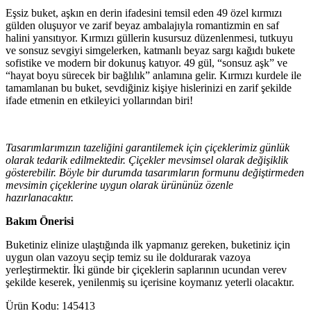
Eşsiz buket, aşkın en derin ifadesini temsil eden 49 özel kırmızı
gülden oluşuyor ve zarif beyaz ambalajıyla romantizmin en saf
halini yansıtıyor. Kırmızı güllerin kusursuz düzenlenmesi, tutkuyu
ve sonsuz sevgiyi simgelerken, katmanlı beyaz sargı kağıdı bukete
sofistike ve modern bir dokunuş katıyor. 49 gül, “sonsuz aşk” ve
“hayat boyu sürecek bir bağlılık” anlamına gelir. Kırmızı kurdele ile
tamamlanan bu buket, sevdiğiniz kişiye hislerinizi en zarif şekilde
ifade etmenin en etkileyici yollarından biri!
Tasarımlarımızın tazeliğini garantilemek için çiçeklerimiz günlük
olarak tedarik edilmektedir. Çiçekler mevsimsel olarak değişiklik
gösterebilir. Böyle bir durumda tasarımların formunu değiştirmeden
mevsimin çiçeklerine uygun olarak ürününüz özenle
hazırlanacaktır.
Bakım Önerisi
Buketiniz elinize ulaştığında ilk yapmanız gereken, buketiniz için
uygun olan vazoyu seçip temiz su ile doldurarak vazoya
yerleştirmektir. İki günde bir çiçeklerin saplarının ucundan verev
şekilde keserek, yenilenmiş su içerisine koymanız yeterli olacaktır.
Ürün Kodu:
145413