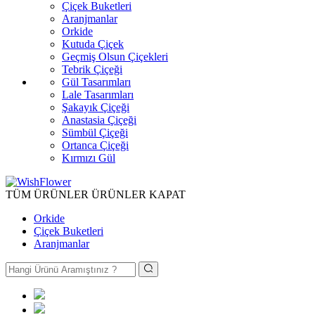
Çiçek Buketleri
Aranjmanlar
Orkide
Kutuda Çiçek
Geçmiş Olsun Çiçekleri
Tebrik Çiçeği
Gül Tasarımları
Lale Tasarımları
Şakayık Çiçeği
Anastasia Çiçeği
Sümbül Çiçeği
Ortanca Çiçeği
Kırmızı Gül
TÜM ÜRÜNLER
ÜRÜNLER
KAPAT
Orkide
Çiçek Buketleri
Aranjmanlar