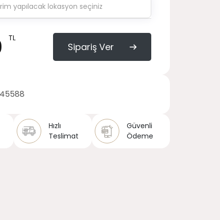
TL
0
Sipariş Ver
145588
Hızlı
Güvenli
Teslimat
Ödeme