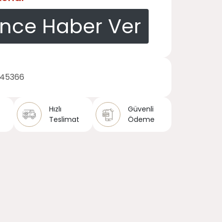
ince Haber Ver
145366
Hızlı
Güvenli
Teslimat
Ödeme