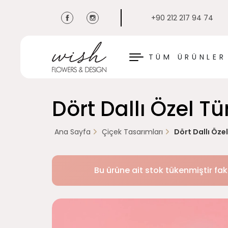
+90 212 217 94 74
KAPAT
TÜM ÜRÜNLER
Dört Dallı Özel T
Ana Sayfa
Çiçek Tasarımları
Dört Dallı Öze
Bu ürüne ait stok tükenmiştir fak