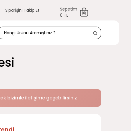
Sepetim
Siparişini Takip Et
0 TL
esi
k bizimle iletişime geçebilirsiniz
kendi