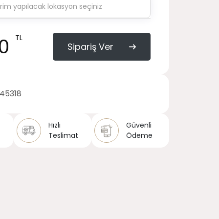
TL
40
Sipariş Ver
145318
Hızlı
Güvenli
Teslimat
Ödeme