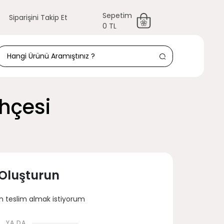
Sepetim
Siparişini Takip Et
0 TL
hçesi
 Oluşturun
 teslim almak istiyorum
YA DA