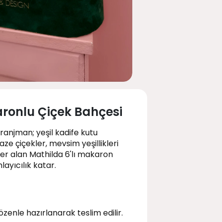
aronlu Çiçek Bahçesi
aranjman; yeşil kadife kutu
ze çiçekler, mevsim yeşillikleri
yer alan Mathilda 6'lı makaron
layıcılık katar.
özenle hazırlanarak teslim edilir.