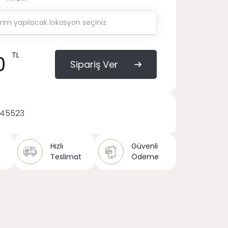
TL
0
Sipariş Ver
145523
Hızlı
Güvenli
Teslimat
Ödeme