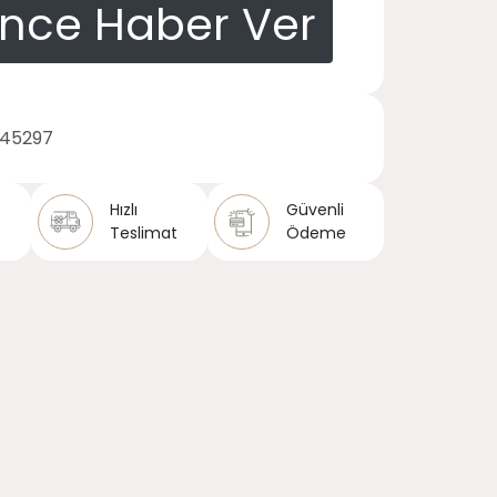
ince Haber Ver
145297
Hızlı
Güvenli
Teslimat
Ödeme