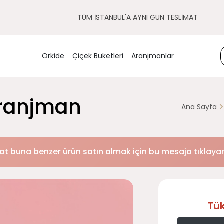
TÜM İSTANBUL'A AYNI GÜN TESLİMAT
Orkide
Çiçek Buketleri
Aranjmanlar
Aranjman
Ana Sayfa
at buna benzer ürün satın almak için bu mesaja tıklayara
Tü