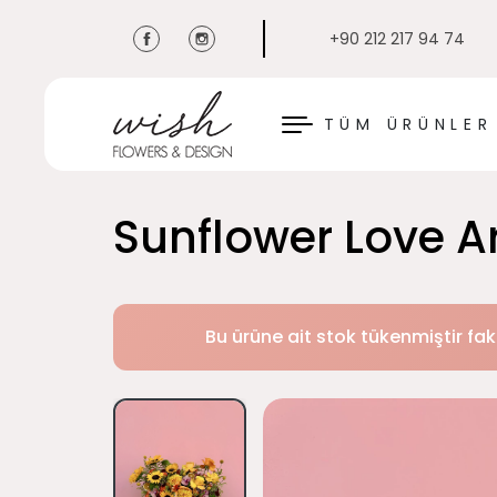
+90 212 217 94 74
KAPAT
TÜM ÜRÜNLER
Sunflower Love 
Bu ürüne ait stok tükenmiştir fak