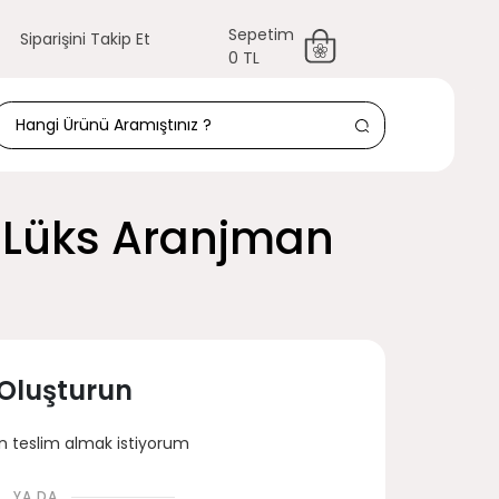
Sepetim
Siparişini Takip Et
0 TL
r Lüks Aranjman
 Oluşturun
 teslim almak istiyorum
YA DA