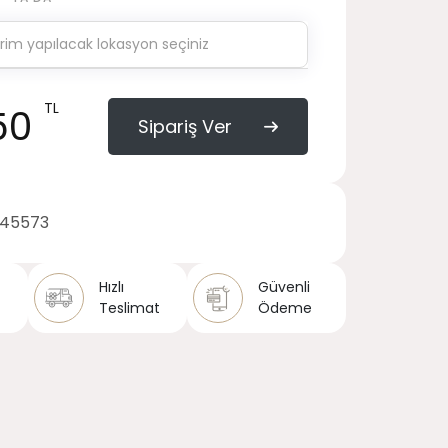
TL
50
Sipariş Ver
145573
Hızlı
Güvenli
Teslimat
Ödeme