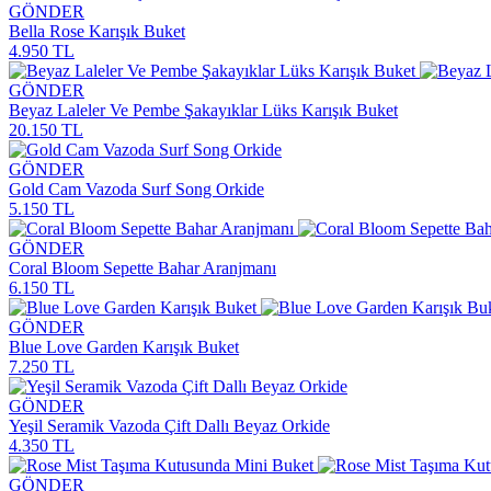
GÖNDER
Bella Rose Karışık Buket
4.950 TL
GÖNDER
Beyaz Laleler Ve Pembe Şakayıklar Lüks Karışık Buket
20.150 TL
GÖNDER
Gold Cam Vazoda Surf Song Orkide
5.150 TL
GÖNDER
Coral Bloom Sepette Bahar Aranjmanı
6.150 TL
GÖNDER
Blue Love Garden Karışık Buket
7.250 TL
GÖNDER
Yeşil Seramik Vazoda Çift Dallı Beyaz Orkide
4.350 TL
GÖNDER