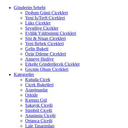
Gönderim Sebebi
Doğum Günü Çiçekleri
Yeni İş/Terfi Çiçekleri
Lüks Çiçekler
Sevgiliye Çiçekler
Evlilik Yıldönümü Çiçekleri
Söz & Nişan Çiçekleri
Yeni Bebek Çiçekleri
Gelin Buketi
Özür Dileme Çiçekleri
Anneye Hediye
Erkeğe Gönderilecek Çiçekler
Geçmiş Olsun Çiçekleri
Kategoriler
Kutuda Çiçek
Çiçek Buketleri
Aranjmanlar
Orkide
Kırmızı Gül
Şakayık Çiçeği
Sümbül Çiçeği
Anastasia Çiçeği
Ortanca Çiçeği
Lale Tasarımları