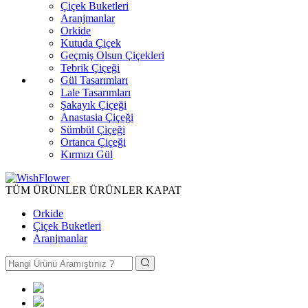
Çiçek Buketleri
Aranjmanlar
Orkide
Kutuda Çiçek
Geçmiş Olsun Çiçekleri
Tebrik Çiçeği
Gül Tasarımları
Lale Tasarımları
Şakayık Çiçeği
Anastasia Çiçeği
Sümbül Çiçeği
Ortanca Çiçeği
Kırmızı Gül
TÜM ÜRÜNLER
ÜRÜNLER
KAPAT
Orkide
Çiçek Buketleri
Aranjmanlar