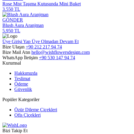
Rose Mist Taşıma Kutusunda Mini Buket
3.550 TL
GÖNDER
Blush Aura Aranjman
5.950 TL
Üye Girişi Yap
Üye Olmadan Devam Et
Bize Ulaşın
+90 212 217 94 74
Bize Mail Atın
hello@wishflowersdesign.com
WhatsApp İletişim
+90 530 147 94 74
Kurumsal
Hakkımızda
Teslimat
Ödeme
Güvenlik
Popüler Kategoriler
Özür Dileme Çiçekleri
Ofis Çiçekleri
Bizi Takip Et