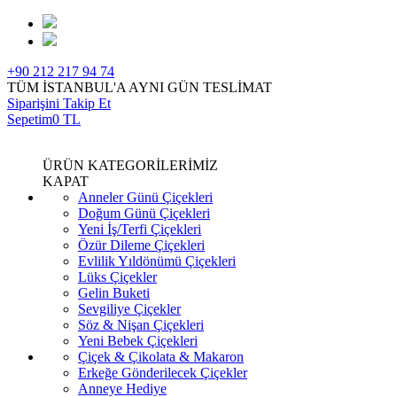
+90 212 217 94 74
TÜM İSTANBUL'A AYNI GÜN TESLİMAT
Siparişini Takip Et
Sepetim
0 TL
ÜRÜN KATEGORİLERİMİZ
KAPAT
Anneler Günü Çiçekleri
Doğum Günü Çiçekleri
Yeni İş/Terfi Çiçekleri
Özür Dileme Çiçekleri
Evlilik Yıldönümü Çiçekleri
Lüks Çiçekler
Gelin Buketi
Sevgiliye Çiçekler
Söz & Nişan Çiçekleri
Yeni Bebek Çiçekleri
Çiçek & Çikolata & Makaron
Erkeğe Gönderilecek Çiçekler
Anneye Hediye