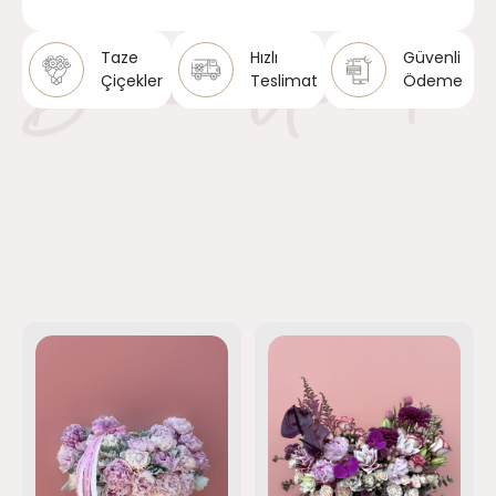
Taze
Hızlı
Güvenli
Çiçekler
Teslimat
Ödeme