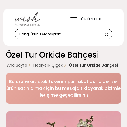
KAPAT
ÜRÜNLER
Özel Tür Orkide Bahçesi
Ana Sayfa
Hediyelik Çiçek
Özel Tür Orkide Bahçesi
Bu ürüne ait stok tükenmiştir fakat buna benzer
ürün satın almak için bu mesaja tıklayarak bizimle
iletişime geçebilirsiniz