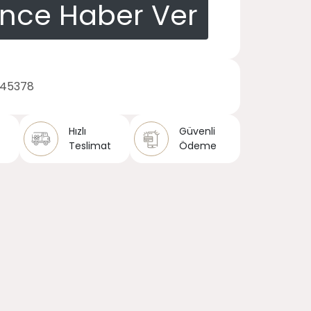
ince Haber Ver
145378
Hızlı
Güvenli
Teslimat
Ödeme