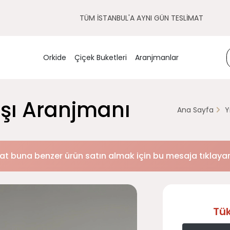
TÜM İSTANBUL'A AYNI GÜN TESLİMAT
Orkide
Çiçek Buketleri
Aranjmanlar
aşı Aranjmanı
Ana Sayfa
Y
at buna benzer ürün satın almak için bu mesaja tıklayara
Tü