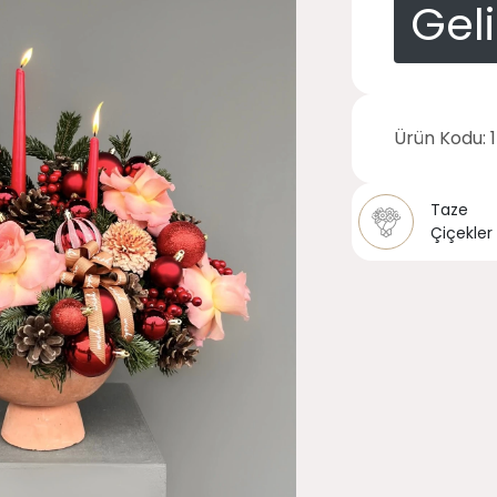
Gel
Ürün Kodu:
Taze
Çiçekler