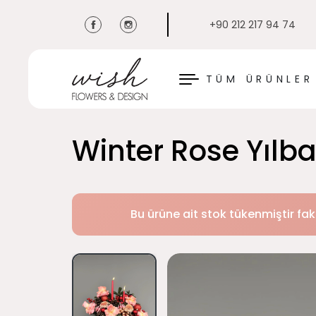
+90 212 217 94 74
KAPAT
TÜM ÜRÜNLER
Winter Rose Yılb
Bu ürüne ait stok tükenmiştir fak