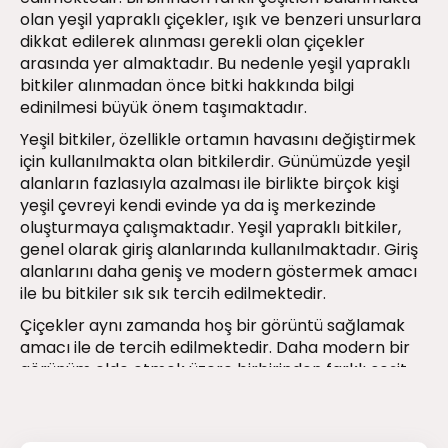
olan yeşil yapraklı çiçekler, ışık ve benzeri unsurlara
dikkat edilerek alınması gerekli olan çiçekler
arasında yer almaktadır. Bu nedenle yeşil yapraklı
bitkiler alınmadan önce bitki hakkında bilgi
edinilmesi büyük önem taşımaktadır.
Yeşil bitkiler, özellikle ortamın havasını değiştirmek
için kullanılmakta olan bitkilerdir. Günümüzde yeşil
alanların fazlasıyla azalması ile birlikte birçok kişi
yeşil çevreyi kendi evinde ya da iş merkezinde
oluşturmaya çalışmaktadır. Yeşil yapraklı bitkiler,
genel olarak giriş alanlarında kullanılmaktadır. Giriş
alanlarını daha geniş ve modern göstermek amacı
ile bu bitkiler sık sık tercih edilmektedir.
Çiçekler aynı zamanda hoş bir görüntü sağlamak
amacı ile de tercih edilmektedir. Daha modern bir
görünüm elde etmek üzere birbirinden farklı çeşit
çiçek bir arada kullanılabilmektedir. Ancak
kullanılmakta olan çiçeklere belirli zaman aralıkları
ile bakım yapılması gerekir.