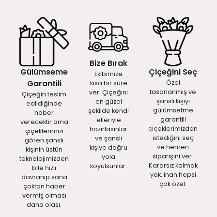
Bize Bırak
Gülümseme
Çiçeğini Seç
Ekibimize
Garantili
Özel
kısa bir süre
tasarlanmış ve
ver. Çiçeğini
Çiçeğin teslim
şanslı kişiyi
en güzel
edildiğinde
gülümsetme
şekilde kendi
haber
garantili
elleriyle
verecektir ama
çiçeklerimizden
hazırlasınlar
çiçeklerimizi
istediğini seç
ve şanslı
gören şanslı
ve hemen
kişiye doğru
kişinin üstün
siparişini ver.
yola
teknolojimizden
Kararsız kalmak
koyulsunlar.
bile hızlı
yok, inan hepsi
davranıp sana
çok özel.
çoktan haber
vermiş olması
daha olası.