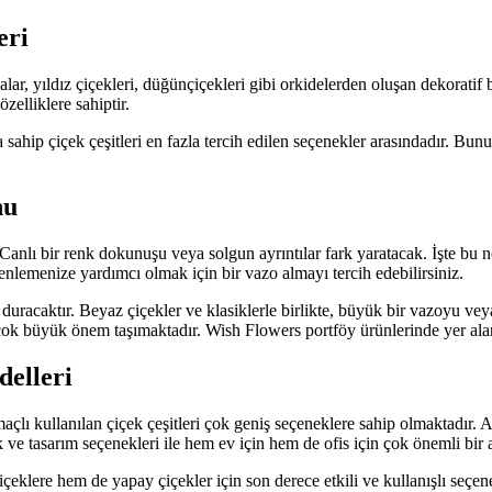
eri
lar, yıldız çiçekleri, düğünçiçekleri gibi orkidelerden oluşan dekoratif
elliklere sahiptir.
 sahip çiçek çeşitleri en fazla tercih edilen seçenekler arasındadır. Bu
nu
 Canlı bir renk dokunuşu veya solgun ayrıntılar fark yaratacak. İşte b
enlemenize yardımcı olmak için bir vazo almayı tercih edebilirsiniz.
ık duracaktır. Beyaz çiçekler ve klasiklerle birlikte, büyük bir vazoyu 
k büyük önem taşımaktadır. Wish Flowers portföy ürünlerinde yer alan 
elleri
çlı kullanılan çiçek çeşitleri çok geniş seçeneklere sahip olmaktadır. 
k ve tasarım seçenekleri ile hem ev için hem de ofis için çok önemli bir
eklere hem de yapay çiçekler için son derece etkili ve kullanışlı seçen