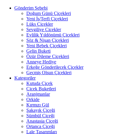
Gönderim Sebebi
Doğum Günü Çiçekleri
Yeni İş/Terfi Çiçekleri
Lüks Çiçekler
Sevgiliye Çiçekler
Evlilik Yıldönümü Çiçekleri
Söz & Nişan Çiçekleri
Yeni Bebek Çiçekleri
Gelin Buketi
Özür Dileme Çiçekleri
Anneye Hediye
Erkeğe Gönderilecek Çiçekler
Geçmiş Olsun Çiçekleri
Kategoriler
Kutuda Çiçek
Çiçek Buketleri
Aranjmanlar
Orkide
Kırmızı Gül
Şakayık Çiçeği
Sümbül Çiçeği
Anastasia Çiçeği
Ortanca Çiçeği
Lale Tasarımları