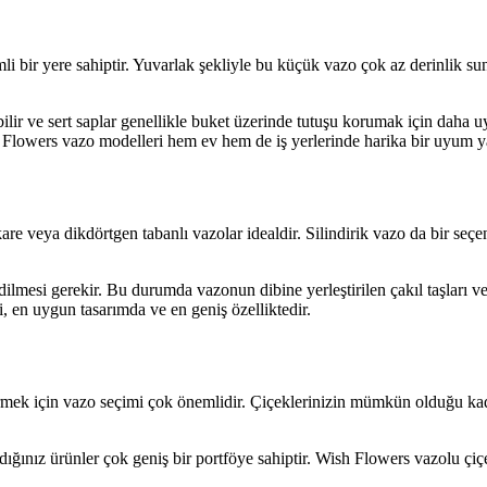
i bir yere sahiptir. Yuvarlak şekliyle bu küçük vazo çok az derinlik 
ir ve sert saplar genellikle buket üzerinde tutuşu korumak için daha uy
h Flowers vazo modelleri hem ev hem de iş yerlerinde harika bir uyum y
kare veya dikdörtgen tabanlı vazolar idealdir. Silindirik vazo da bir seç
edilmesi gerekir. Bu durumda vazonun dibine yerleştirilen çakıl taşları v
 en uygun tasarımda ve en geniş özelliktedir.
rmek için vazo seçimi çok önemlidir. Çiçeklerinizin mümkün olduğu kadar
dığınız ürünler çok geniş bir portföye sahiptir. Wish Flowers vazolu çiçe