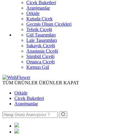
Çiçek Buketleri
Aranjmanlar
Orkide
Kutuda Çiçek
Geçmiş Olsun Çiçekleri
Tebrik Çiçeği
Gül Tasarımları
Lale Tasarımları
Şakayık Çiçeği
Anastasia Çiçeği
Sümbül Çiçeği
Ortanca Çiçeği
Kırmızı Gül
TÜM ÜRÜNLER
ÜRÜNLER
KAPAT
Orkide
Çiçek Buketleri
Aranjmanlar