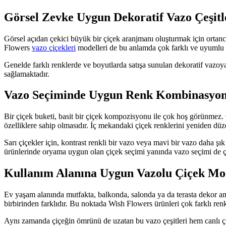
Görsel Zevke Uygun Dekoratif Vazo Çeşitl
Görsel açıdan çekici büyük bir çiçek aranjmanı oluşturmak için ortanca
Flowers
vazo çiçekleri
modelleri de bu anlamda çok farklı ve uyumlu öz
Genelde farklı renklerde ve boyutlarda satışa sunulan dekoratif vazoya
sağlamaktadır.
Vazo Seçiminde Uygun Renk Kombinasyo
Bir çiçek buketi, basit bir çiçek kompozisyonu ile çok hoş görünmez.
özelliklere sahip olmasıdır. İç mekandaki çiçek renklerini yeniden düz
Sarı çiçekler için, kontrast renkli bir vazo veya mavi bir vazo daha ş
ürünlerinde oryama uygun olan çiçek seçimi yanında vazo seçimi de ço
Kullanım Alanına Uygun Vazolu Çiçek Mod
Ev yaşam alanında mutfakta, balkonda, salonda ya da terasta dekor ama
birbirinden farklıdır. Bu noktada Wish Flowers ürünleri çok farklı ren
Aynı zamanda çiçeğin ömrünü de uzatan bu vazo çeşitleri hem canlı çiç