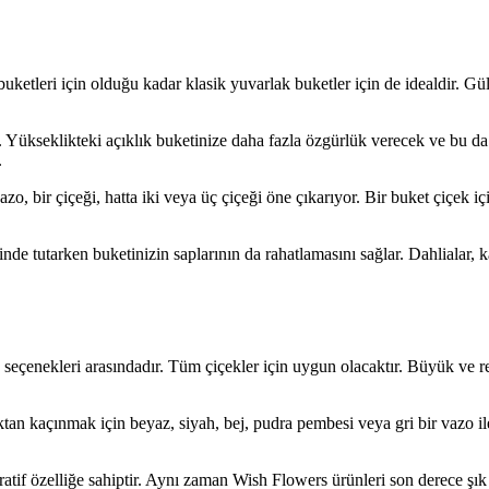
buketleri için olduğu kadar klasik yuvarlak buketler için de idealdir. Gü
. Yükseklikteki açıklık buketinize daha fazla özgürlük verecek ve bu da
.
zo, bir çiçeği, hatta iki veya üç çiçeği öne çıkarıyor. Bir buket çiçek i
rinde tutarken buketinizin saplarının da rahatlamasını sağlar. Dahlialar, 
 seçenekleri arasındadır. Tüm çiçekler için uygun olacaktır. Büyük ve re
ktan kaçınmak için beyaz, siyah, bej, pudra pembesi veya gri bir vazo ile
tif özelliğe sahiptir. Aynı zaman Wish Flowers ürünleri son derece şık 