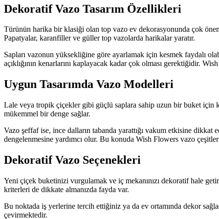
Dekoratif Vazo Tasarım Özellikleri
Türünün harika bir klasiği olan top vazo ev dekorasyonunda çok öneml
Papatyalar, karanfiller ve güller top vazolarda harikalar yaratır.
Sapları vazonun yüksekliğine göre ayarlamak için kesmek faydalı olabil
açıklığının kenarlarını kaplayacak kadar çok olması gerektiğidir. Wis
Uygun Tasarımda Vazo Modelleri
Lale veya tropik çiçekler gibi güçlü saplara sahip uzun bir buket için 
mükemmel bir denge sağlar.
Vazo şeffaf ise, ince dalların tabanda yarattığı vakum etkisine dikkat 
dengelenmesine yardımcı olur. Bu konuda Wish Flowers vazo çeşitleri,
Dekoratif Vazo Seçenekleri
Yeni çiçek buketinizi vurgulamak ve iç mekanınızı dekoratif hale geti
kriterleri de dikkate almanızda fayda var.
Bu noktada iş yerlerine tercih ettiğiniz ya da ev ortamında dekor sağla
çevirmektedir.