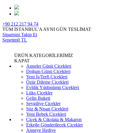
+90 212 217 94 74
TÜM İSTANBUL'A AYNI GÜN TESLİMAT
Siparişini Takip Et
Sepetim
0 TL
ÜRÜN KATEGORİLERİMİZ
KAPAT
Anneler Günü Çiçekleri
Doğum Günü Çiçekleri
Yeni İş/Terfi Çiçekleri
Özür Dileme Çiçekleri
Evlilik Yıldönümü Çiçekleri
Lüks Çiçekler
Gelin Buketi
Sevgiliye Çiçekler
Söz & Nişan Çiçekleri
Yeni Bebek Çiçekleri
Çiçek & Çikolata & Makaron
Erkeğe Gönderilecek Çiçekler
Anneye Hediye