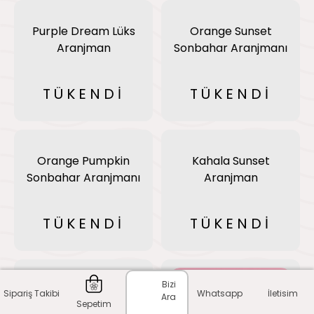
Purple Dream Lüks
Orange Sunset
Aranjman
Sonbahar Aranjmanı
TÜKENDİ
TÜKENDİ
Orange Pumpkin
Kahala Sunset
Sonbahar Aranjmanı
Aranjman
TÜKENDİ
TÜKENDİ
Bizi
Amber Sun
Sipariş Takibi
Whatsapp
İletisim
Ara
Sepetim
Sonbahar Aranjmanı