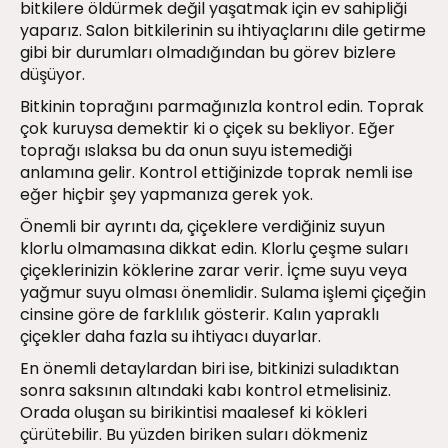
bitkilere öldürmek değil yaşatmak için ev sahipliği
yaparız. Salon bitkilerinin su ihtiyaçlarını dile getirme
gibi bir durumları olmadığından bu görev bizlere
düşüyor.
Bitkinin toprağını parmağınızla kontrol edin. Toprak
çok kuruysa demektir ki o çiçek su bekliyor. Eğer
toprağı ıslaksa bu da onun suyu istemediği
anlamına gelir. Kontrol ettiğinizde toprak nemli ise
eğer hiçbir şey yapmanıza gerek yok.
Önemli bir ayrıntı da, çiçeklere verdiğiniz suyun
klorlu olmamasına dikkat edin. Klorlu çeşme suları
çiçeklerinizin köklerine zarar verir. İçme suyu veya
yağmur suyu olması önemlidir. Sulama işlemi çiçeğin
cinsine göre de farklılık gösterir. Kalın yapraklı
çiçekler daha fazla su ihtiyacı duyarlar.
En önemli detaylardan biri ise, bitkinizi suladıktan
sonra saksının altındaki kabı kontrol etmelisiniz.
Orada oluşan su birikintisi maalesef ki kökleri
çürütebilir. Bu yüzden biriken suları dökmeniz