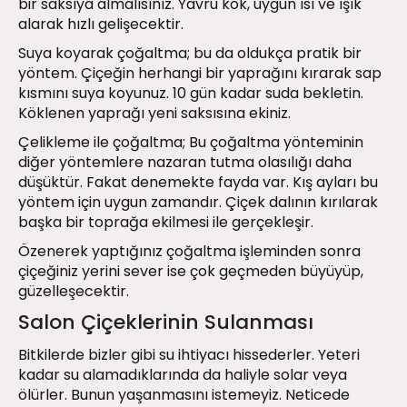
bir saksıya almalısınız. Yavru kök, uygun ısı ve ışık
alarak hızlı gelişecektir.
Suya koyarak çoğaltma; bu da oldukça pratik bir
yöntem. Çiçeğin herhangi bir yaprağını kırarak sap
kısmını suya koyunuz. 10 gün kadar suda bekletin.
Köklenen yaprağı yeni saksısına ekiniz.
Çelikleme ile çoğaltma; Bu çoğaltma yönteminin
diğer yöntemlere nazaran tutma olasılığı daha
düşüktür. Fakat denemekte fayda var. Kış ayları bu
yöntem için uygun zamandır. Çiçek dalının kırılarak
başka bir toprağa ekilmesi ile gerçekleşir.
Özenerek yaptığınız çoğaltma işleminden sonra
çiçeğiniz yerini sever ise çok geçmeden büyüyüp,
güzelleşecektir.
Salon Çiçeklerinin Sulanması
Bitkilerde bizler gibi su ihtiyacı hissederler. Yeteri
kadar su alamadıklarında da haliyle solar veya
ölürler. Bunun yaşanmasını istemeyiz. Neticede