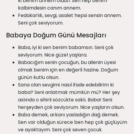
ki benim annem oldun. Sen hep benim
kalbimdesin canım annem.
Fedakarlık, sevgi, asalet hepsi sensin annem.
Seni çok seviyorum.
Babaya Doğum Günü Mesajları
Baba, iyi ki sen benim babamsın. Seni çok
seviyorum. Nice güzel yaşlara.
Babacığım senin çocuğun, bu ailenin üyesi
olmak benim için en değerli hazine. Doğum
günün kutlu olsun.
Sana olan sevgimi nasıl ifade edebilirim ki
baba? Seni anlatmak mümkün mü? Her şey
aslında o sihirli sözcükte saklı. Baba! Seni
herşeyden çok seviyorum. Nice yaşların olsun.
Baba demek, arkanı yasladığın dağ demek.
Sen var olduğun sürece ben hep çok güçlüyüm
ve ayaktayım. Seni çok seven çocuk.