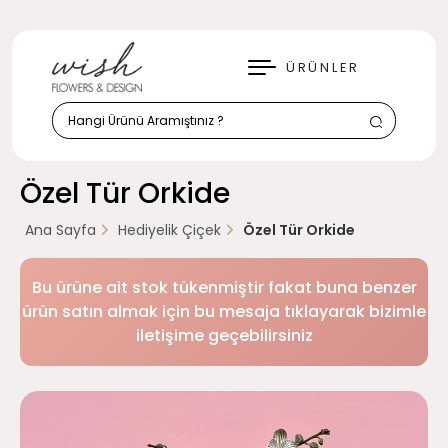
KAPAT
ÜRÜNLER
Özel Tür Orkide
Ana Sayfa
Hediyelik Çiçek
Özel Tür Orkide
Bu ürüne ait stok tükenmiştir fakat buna benzer
ürün satın almak için bu mesaja tıklayarak bizimle
iletişime geçebilirsiniz