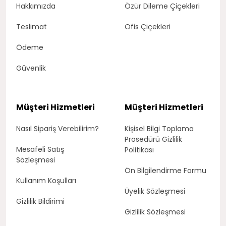
Hakkımızda
Özür Dileme Çiçekleri
mutluluğuna ortak olmak, onlara duyduğunuz
sevgiyi krizantemlerle göstermek, Wish Flower &
Teslimat
Ofis Çiçekleri
Design’ın oluşturduğu buketlere göz atabilirsiniz.
Krizantem Çiçeği Özellikleri
Ödeme
Güvenlik
Kasımpatılar, papatya cinsinin en büyük
çiçeklerindendir. Krizantemler asteraceae
familyasından gelen, Latince adı
chrysanthemum, halk arasında ise
Müşteri Hizmetleri
Müşteri Hizmetleri
krizantemum, güz güzeli ve kasımpatı olan çok
Nasıl Sipariş Verebilirim?
Kişisel Bilgi Toplama
yıllık bitkilerdendir.
Prosedürü Gizlilik
Yaklaşık 30 türü bulunmaktadır.
Mesafeli Satış
Politikası
Dekorasyonlarda ve aranjmanlarda, hem ana
Sözleşmesi
hem yardımcı çiçek olarak kullanılabilir.
Ön Bilgilendirme Formu
Kullanım Koşulları
Boyları neredeyse 1 metreyi bulabilir. Hatta
Üyelik Sözleşmesi
verimi iyi olan, gelişimini çok iyi sürdüren
Gizlilik Bildirimi
kasımpatılar 140 santimetreye kadar
Gizlilik Sözleşmesi
ulaşabilir.