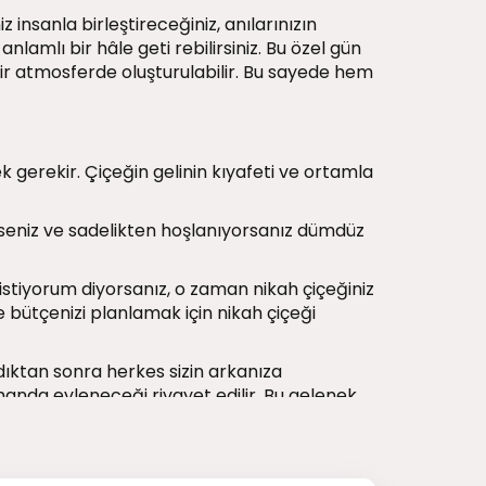
 insanla birleştireceğiniz, anılarınızın
amlı bir hâle geti rebilirsiniz. Bu özel gün
ir atmosferde oluşturulabilir. Bu sayede hem
k gerekir. Çiçeğin gelinin kıyafeti ve ortamla
 seniz ve sadelikten hoşlanıyorsanız dümdüz
stiyorum diyorsanız, o zaman nikah çiçeğiniz
te bütçenizi planlamak için nikah çiçeği
ıktan sonra herkes sizin arkanıza
manda evleneceği rivayet edilir. Bu gelenek
yerine getirilmesini de sağlar.
 özenle seçtiğiniz nikah çiçeğinizi atmak
da değerlendirmeyi düşünebilirsiniz.