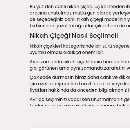
Bu yüz den canlı nikah çiçeği üç kelimeden iba
arasına unutulmaz mutlu gün olarak yerleşecek
de seçeceğiniz canlı nikah çiçeği modelinin
birbirinden güzel fotoğraflar çıkar hem de u
Nikah Çiçeği Nasıl Seçilmeli
Nikah çiçekleri kategorisinde bir sürü seçenek
uyumlu olması oldukça önemlidir.
Aynı zamanda nikah çiçeklerinin hemen hemen 
gibi görünen ama aynı zamanda zarafetini vurg
Çok sade durmasın biraz daha canlı ve dikkat
için özel aranjmanları tercih edebilir veya ke
fiyatları hakkında da önceden bilgi almanız f
Ayrıca seçiminizi yaparken unutmamanız gere
toplanacak ve sizin çiçeğinizi atmanızı bekl
uzun bir süredir yaygındır. Nikah çiçeği yaln
Gelinin nikahtan sonra çiçeğini fırlatması ve
istemiyorsanız ufak bir tüyo verelim. Nikah ç