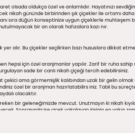
ret olsada oldukça özel ve anlamlıdır. Hayatınızı sevdiğiniz
 nikah gününde birbirinden şık çiçekler ile ortamı daha anl
 yanı sıra düğün konseptinize uygun çiçeklerle muhteşem b
nutulmayacak bir an olarak hafızalara kazı nır.
 yer alır. Bu çiçekler seçilirken bazı hususlara dikkat etme
hepsi için özel aranjmanlar yapılır. Zarif bir ruha sahip
ulayan sade bir canlı nikah çiçeği tercih edebilirsiniz.
 çekici ama görmemişlik kalıbından uzak bir gelin olmak i
ndiniz özel bir aranjman hazırlatabilirs iniz. Tabii bu süreç
aydalı olacaktır.
ken bir geleneğimizde mevcut. Unutmayın ki nikah kıyıld
eyecek. Sonrasında ise çiçek yakalayan kişinin en yakın za
ızca şık görünmekle kalmayıp böyle eğlenceli geleneklerin 
 birilerinin yakalamaya çalışması oldukça eğlencelidir. Ama
içeği buketi alırken yanında bir çiçek daha alıp onu bu an