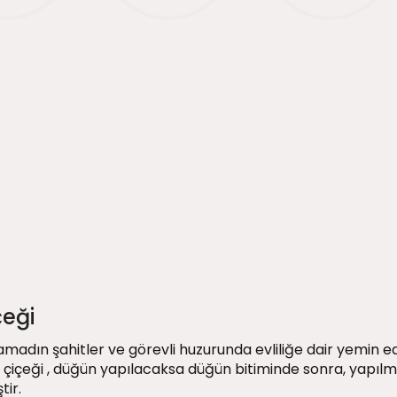
çeği
madın şahitler ve görevli huzurunda evliliğe dair yemin edec
 çiçeği
, düğün yapılacaksa düğün bitiminde sonra, yapı
tir.