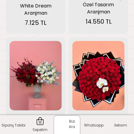
Özel Tasarım
White Dream
Aranjman
Aranjman
14.550 TL
7.125 TL
Red & White
Endless Love Grand
Bizi
Sipariş Takibi
Whatsapp
İletisim
Harmony
Deluxe Kırmızı Gül
Ara
Sepetim